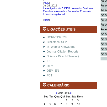
Asse
[
Mais
]
Asse
Jul 26, 2019
Investigador do CIDEM premiado: Business
Asse
Excellence Awards e Journal of Economic
Forecasting Award
Asse
.
Asse
[
Mais
]
Asse
Asse
LIGAÇÕES UTEIS
Asse
HORIZON2020
Asse
Biblioteca ISEP
Asse
ISI Web of Knowledge
Asse
Journal Citation Reports
Asse
Science Direct (Elsevier)
IPP
DEM
DEM_EN
FCT
CALENDÁRIO
«
Maio 2026
»
Seg
Ter
Qua
Qui
Sex
Sab
Dom
1
2
3
4
5
6
7
8
9
10