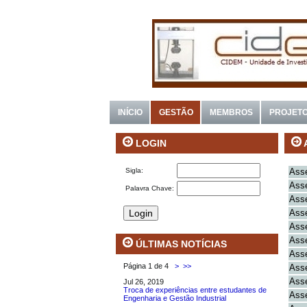
INÍCIO
GESTÃO
MEMBROS
PROJET
LOGIN
Asse
Sigla:
Asse
Palavra Chave:
Asse
Asse
Asse
Asse
ÚLTIMAS NOTÍCIAS
Asse
Página 1 de 4
>
>>
Asse
Asse
Jul 26, 2019
Troca de experiências entre estudantes de
Asse
Engenharia e Gestão Industrial
.