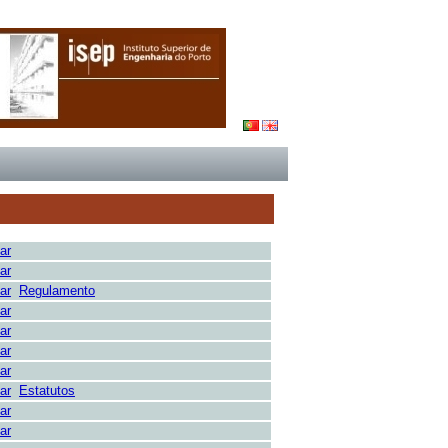
ar
ar
ar
Regulamento
ar
ar
ar
ar
ar
Estatutos
ar
ar