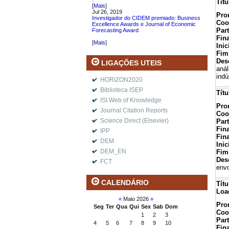
Tít
[
Mais
]
Jul 26, 2019
Pro
Investigador do CIDEM premiado: Business
Coo
Excellence Awards e Journal of Economic
Par
Forecasting Award
.
Fin
[
Mais
]
Inic
Fim
Des
LIGAÇÕES UTEIS
anál
indú
HORIZON2020
Biblioteca ISEP
Tít
ISI Web of Knowledge
Pro
Journal Citation Reports
Coo
Science Direct (Elsevier)
Par
Fin
IPP
Fin
DEM
Inic
DEM_EN
Fim
Des
FCT
envo
CALENDÁRIO
Tít
Loa
«
Maio 2026
»
Pro
Seg
Ter
Qua
Qui
Sex
Sab
Dom
Coo
1
2
3
Par
4
5
6
7
8
9
10
Fin