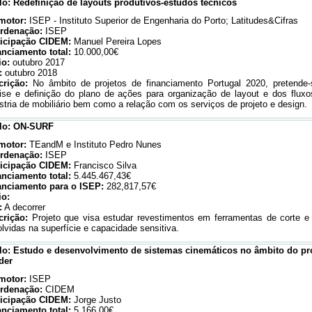
ulo: Redefinição de layouts produtivos-estudos técnicos
motor:
ISEP - Instituto Superior de Engenharia do Porto; Latitudes&Cifras
rdenação:
ISEP
ticipação CIDEM:
Manuel Pereira Lopes
anciamento total:
10.000,00€
io:
outubro 2017
:
outubro 2018
crição:
No âmbito de projetos de financiamento Portugal 2020, pretende-
ise e definição do plano de ações para organização de layout e dos fluxo
stria de mobiliário bem como a relação com os serviços de projeto e design.
ulo: ON-SURF
motor:
TEandM e Instituto Pedro Nunes
rdenação:
ISEP
ticipação CIDEM:
Francisco Silva
anciamento total:
5.445.467,43€
anciamento para o ISEP:
282,817,57€
io:
:
A decorrer
crição:
Projeto que visa estudar revestimentos em ferramentas de corte 
lvidas na superfície e capacidade sensitiva.
ulo: Estudo e desenvolvimento de sistemas cinemáticos no âmbito do p
der
motor:
ISEP
rdenação:
CIDEM
ticipação CIDEM:
Jorge Justo
anciamento total:
5.166,00€