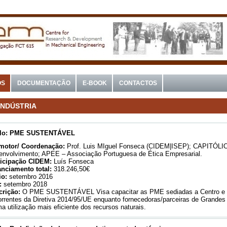
OS
DOCUMENTAÇÃO
E-BOOK
CONTACTOS
INDÚSTRIA
ulo:
PME SUSTENTÁVEL
motor/ Coordenação:
Prof. Luis MIguel Fonseca (CIDEM|ISEP); CAPITÓLIO
envolvimento; APEE – Associação Portuguesa de Ética Empresarial.
ticipação CIDEM:
Luís Fonseca
anciamento total:
318.246,50€
io:
setembro 2016
:
setembro 2018
crição:
O PME SUSTENTÁVEL Visa capacitar as PME sediadas a Centro e No
rrentes da Diretiva 2014/95/UE enquanto fornecedoras/parceiras de Grande
a utilização mais eficiente dos recursos naturais.