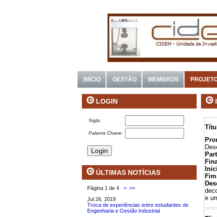
INÍCIO
GESTÃO
MEMBROS
PROJET
LOGIN
Sigla:
Tít
Palavra Chave:
Pro
Des
Par
Fin
Inic
ÚLTIMAS NOTÍCIAS
Fim
Des
Página 1 de 4
>
>>
deco
e um
Jul 26, 2019
Troca de experiências entre estudantes de
Engenharia e Gestão Industrial
.