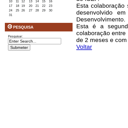
10
11
12
13
14
15
16
Esta colaboração
17
18
19
20
21
22
23
24
25
26
27
28
29
30
desenvolvido em
31
Desenvolvimento.
Esta é a segunda
PESQUISA
colaboração entre
Pesquisar:
de 2 meses e com
Voltar