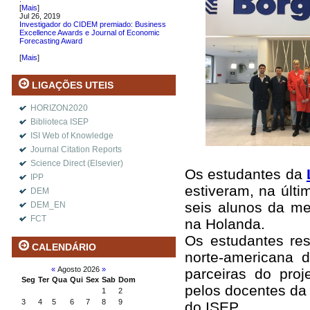
[
Mais
]
Jul 26, 2019
Investigador do CIDEM premiado: Business
Excellence Awards e Journal of Economic
Forecasting Award
.
[
Mais
]
LIGAÇÕES UTEIS
HORIZON2020
Biblioteca ISEP
ISI Web of Knowledge
Journal Citation Reports
Science Direct (Elsevier)
Os estudantes da
IPP
estiveram, na últ
DEM
seis alunos da me
DEM_EN
FCT
na Holanda.
Os estudantes re
CALENDÁRIO
norte-americana
«
Agosto 2026
»
parceiras do pro
Seg
Ter
Qua
Qui
Sex
Sab
Dom
pelos docentes da 
1
2
3
4
5
6
7
8
9
do ISEP.