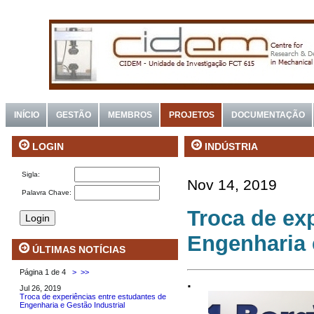
INÍCIO
GESTÃO
MEMBROS
PROJETOS
DOCUMENTAÇÃO
INDÚSTRIA
LOGIN
Sigla:
Nov 14, 2019
Palavra Chave:
Troca de ex
Engenharia 
ÚLTIMAS NOTÍCIAS
Página 1 de 4
>
>>
.
Jul 26, 2019
Troca de experiências entre estudantes de
Engenharia e Gestão Industrial
.