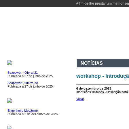
A fim de lhe prestar um melhor se
INÍCIO
DEPARTAMENTO
CURSOS
ATIVIDADES
I & D
CO
EMPREGOS
NOTÍCIAS
Seapower - Oferta 21
workshop - Introduçã
Publicada a 27 de junho de 2025.
Seapower - Oferta 20
Publicada a 27 de junho de 2025.
6 de dezembro de 2023
Inscrições limitadas. A inscrição será
Voltar
ESTÁGIOS
Engenheiro Mecânico
Publicada a 3 de dezembro de 2026.
EVENTOS