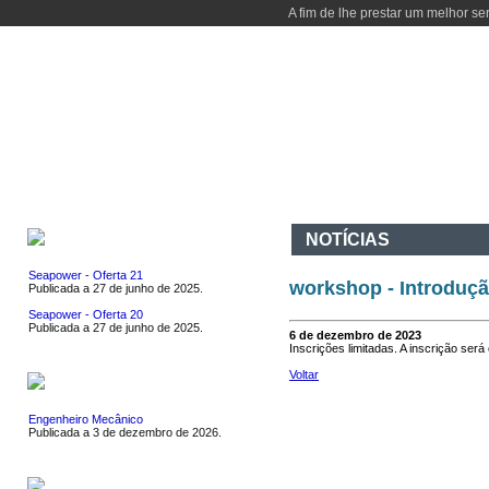
A fim de lhe prestar um melhor se
INÍCIO
DEPARTAMENTO
CURSOS
ATIVIDADES
I & D
CO
EMPREGOS
NOTÍCIAS
Seapower - Oferta 21
workshop - Introduçã
Publicada a 27 de junho de 2025.
Seapower - Oferta 20
Publicada a 27 de junho de 2025.
6 de dezembro de 2023
Inscrições limitadas. A inscrição será
Voltar
ESTÁGIOS
Engenheiro Mecânico
Publicada a 3 de dezembro de 2026.
EVENTOS