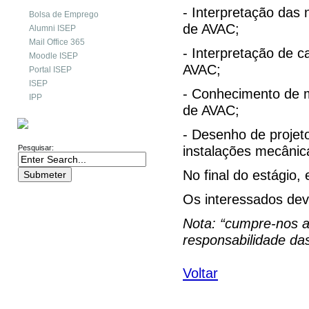
- Interpretação das 
Bolsa de Emprego
de AVAC;
Alumni ISEP
Mail Office 365
- Interpretação de 
Moodle ISEP
AVAC;
Portal ISEP
ISEP
- Conhecimento de m
IPP
de AVAC;
PESQUISA
- Desenho de projet
instalações mecânic
Pesquisar:
No final do estágio,
Os interessados de
Nota: “cumpre-nos al
responsabilidade da
Voltar