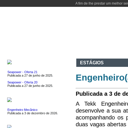
A fim de lhe prestar um melhor se
INÍCIO
DEPARTAMENTO
CURSOS
ATIVIDADES
I & D
CO
EMPREGOS
ESTÁGIOS
Seapower - Oferta 21
Engenheiro(
Publicada a 27 de junho de 2025.
Seapower - Oferta 20
Publicada a 27 de junho de 2025.
Publicada a 3 de d
ESTÁGIOS
A Tekk Engenheiro
desenvolve a sua at
Engenheiro Mecânico
Publicada a 3 de dezembro de 2026.
acompanhando os pr
duas vagas abertas 
EVENTOS