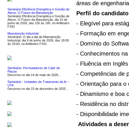
áreas de engenhari
Seminário Eficiência Energética e Gestão de
Perfil do candidato
Ativos: O Futuro da Manutenção
Seminário Eficiência Energética e Gestão de
Ativos: O Futuro da Manutenção, dia 15 de
- Elegível para estág
junho de 2026, das 15h às 16h, no Anfiteatro
F342.
- Formação em engen
Manutenção Industrial
Seminário: O dia a dia da Manutenção
Industrial, dia 9 de junho de 2026, das 18:00
- Domínio do Softwa
às 19:00, no Anfiteatro F341.
- Conhecimentos na 
NOTÍCIAS
- Fluência em Inglês 
Seminário: Permutadores de Calor de
Placas
- Competências de 
Decorreu no dia 14 de maio de 2026…
Seminário - Unidades de Tratamento de Ar –
- Orientação para o
UTA
Decorreu no dia 15 de dezembro de 2025…
- Dinamismo e boa 
- Residência no distr
SERVIÇOS
- Disponibilidade ime
SOFTWARE
Atividades a desen
LIGAÇÕES UTEIS