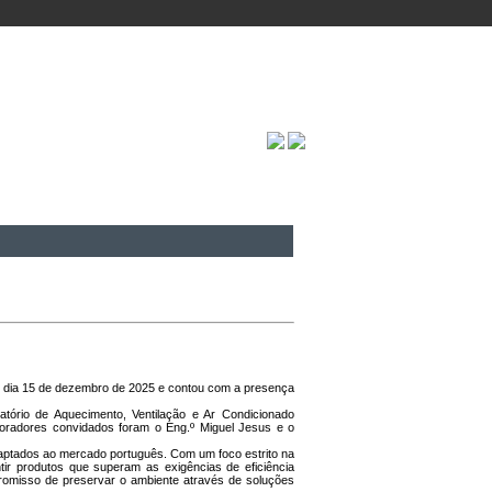
no dia 15 de dezembro de 2025 e contou com a presença
ratório de Aquecimento, Ventilação e Ar Condicionado
oradores convidados foram o Eng.º Miguel Jesus e o
adaptados ao mercado português. Com um foco estrito na
ir produtos que superam as exigências de eficiência
mpromisso de preservar o ambiente através de soluções