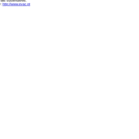
riais sustentáveis.
O:
http://www.evac.pt