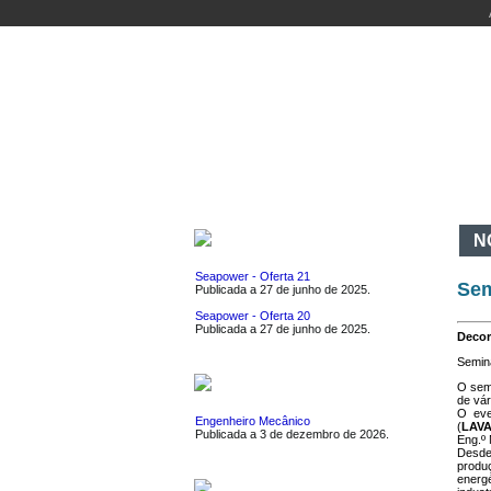
INÍCIO
DEPARTAMENTO
CURSOS
AT
EMPREGOS
N
Seapower - Oferta 21
Sem
Publicada a 27 de junho de 2025.
Seapower - Oferta 20
Publicada a 27 de junho de 2025.
Decor
Seminá
ESTÁGIOS
O semi
de vár
O eve
Engenheiro Mecânico
(
LAV
Publicada a 3 de dezembro de 2026.
Eng.º
Desde
produ
energé
EVENTOS