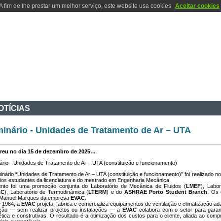
A fim de lhe prestar um melhor serviço, este website usa cookies
Aceitar cookies
IVIDADES
I & D
CONTACTOS
LOCALIZAÇÃO
INFO INTERNA
OTÍCIAS
inário - Unidades de Tratamento de Ar – UTA
reu no dia 15 de dezembro de 2025…
rio - Unidades de Tratamento de Ar – UTA (constituição e funcionamento)
nário “Unidades de Tratamento de Ar – UTA (constituição e funcionamento)” foi realizado 
ios estudantes da licenciatura e do mestrado em Engenharia Mecânica.
nto foi uma promoção conjunta do Laboratório de Mecânica de Fluidos (
LMEF
), Labo
AC
), Laboratório de Termodinâmica (
LTERM
) e do
ASHRAE Porto Student Branch
. Os 
 Manuel Marques da empresa
EVAC
.
 1984, a
EVAC
projeta, fabrica e comercializa equipamentos de ventilação e climatização 
ção — sem realizar projetos ou instalações — a
EVAC
colabora com o setor para garant
tica e construtivas. O resultado é a otimização dos custos para o cliente, aliada ao co