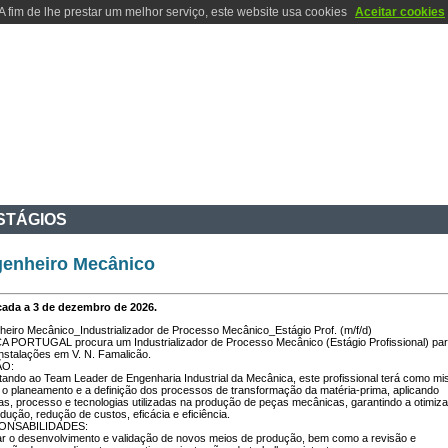
A fim de lhe prestar um melhor serviço, este website usa cookies
Aceitar cookies
IVIDADES
I & D
CONTACTOS
LOCALIZAÇÃO
INFO INTERNA
STÁGIOS
enheiro Mecânico
cada a 3 de dezembro de 2026.
eiro Mecânico_Industrializador de Processo Mecânico_Estágio Prof. (m/f/d)
CA PORTUGAL procura um Industrializador de Processo Mecânico (Estágio Profissional) pa
nstalações em V. N. Famalicão.
ÃO:
ando ao Team Leader de Engenharia Industrial da Mecânica, este profissional terá como m
 o planeamento e a definição dos processos de transformação da matéria-prima, aplicando
as, processo e tecnologias utilizadas na produção de peças mecânicas, garantindo a otimi
dução, redução de custos, eficácia e eficiência.
ESPONSABILIDADES:
iar o desenvolvimento e validação de novos meios de produção, bem como a revisão e