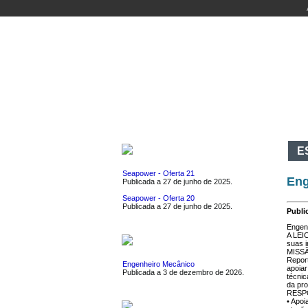
INÍCIO
DEPARTAMENTO
CURSOS
AT
EMPREGOS
E
Seapower - Oferta 21
Eng
Publicada a 27 de junho de 2025.
Seapower - Oferta 20
Publicada a 27 de junho de 2025.
Publi
Engenh
A LEI
ESTÁGIOS
suas i
MISS
Report
Engenheiro Mecânico
apoiar
Publicada a 3 de dezembro de 2026.
técnic
da pro
R
• Apo
EVENTOS