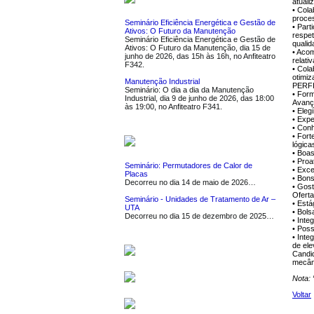
atuali
• Cola
proce
Seminário Eficiência Energética e Gestão de
• Par
Ativos: O Futuro da Manutenção
respe
Seminário Eficiência Energética e Gestão de
quali
Ativos: O Futuro da Manutenção, dia 15 de
• Acom
junho de 2026, das 15h às 16h, no Anfiteatro
relati
F342.
• Cola
otimiz
Manutenção Industrial
PERF
Seminário: O dia a dia da Manutenção
• Form
Industrial, dia 9 de junho de 2026, das 18:00
Avan
às 19:00, no Anfiteatro F341.
• Eleg
• Expe
• Conh
• Fort
NOTÍCIAS
lógica
• Boa
• Proa
Seminário: Permutadores de Calor de
• Exc
Placas
• Bon
Decorreu no dia 14 de maio de 2026…
• Gost
Ofert
Seminário - Unidades de Tratamento de Ar –
• Está
UTA
• Bols
Decorreu no dia 15 de dezembro de 2025…
• Int
• Pos
• Int
de ele
SERVIÇOS
Candi
mecâni
SOFTWARE
Nota: 
Voltar
LIGAÇÕES UTEIS