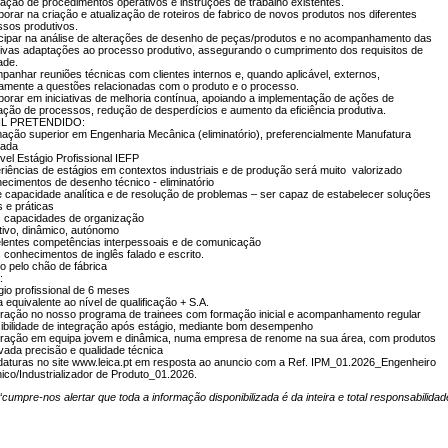
zação de procedimentos operativos e instruções de trabalho existentes.
borar na criação e atualização de roteiros de fabrico de novos produtos nos diferentes
ssos produtivos.
ticipar na análise de alterações de desenho de peças/produtos e no acompanhamento das
tivas adaptações ao processo produtivo, assegurando o cumprimento dos requisitos de
dade.
panhar reuniões técnicas com clientes internos e, quando aplicável, externos,
vamente a questões relacionadas com o produto e o processo.
borar em iniciativas de melhoria contínua, apoiando a implementação de ações de
ação de processos, redução de desperdícios e aumento da eficiência produtiva.
IL PRETENDIDO:
ação superior em Engenharia Mecânica (eliminatório), preferencialmente Manufatura
çada
ível Estágio Profissional IEFP
riências de estágios em contextos industriais e de produção será muito valorizado
ecimentos de desenho técnico - eliminatório
e capacidade analítica e de resolução de problemas – ser capaz de estabelecer soluções
s e práticas
s capacidades de organização
tivo, dinâmico, autónomo
elentes competências interpessoais e de comunicação
s conhecimentos de inglês falado e escrito.
o pelo chão de fábrica
a:
gio profissional de 6 meses
a equivalente ao nível de qualificação + S.A.
egração no nosso programa de trainees com formação inicial e acompanhamento regular
sibilidade de integração após estágio, mediante bom desempenho
egração em equipa jovem e dinâmica, numa empresa de renome na sua área, com produtos
vada precisão e qualidade técnica
daturas no site www.leica.pt em resposta ao anuncio com a Ref. IPM_01.2026_Engenheiro
co/Industrializador de Produto_01.2026.
“cumpre-nos alertar que toda a informação disponibilizada é da inteira e total responsabilid