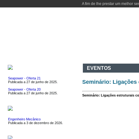
A fim de lhe prestar um melhor se
INÍCIO
DEPARTAMENTO
CURSOS
ATIVIDADES
I & D
CO
EMPREGOS
EVENTOS
Seapower - Oferta 21
Seminário: Ligações 
Publicada a 27 de junho de 2025.
Seapower - Oferta 20
Publicada a 27 de junho de 2025.
Seminário: Ligações estruturais co
ESTÁGIOS
Engenheiro Mecânico
Publicada a 3 de dezembro de 2026.
EVENTOS