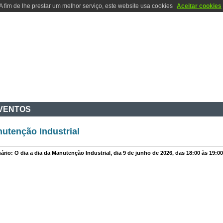
A fim de lhe prestar um melhor serviço, este website usa cookies
Aceitar cookies
IVIDADES
I & D
CONTACTOS
LOCALIZAÇÃO
INFO INTERNA
VENTOS
utenção Industrial
ário: O dia a dia da Manutenção Industrial, dia 9 de junho de 2026, das 18:00 às 19:00