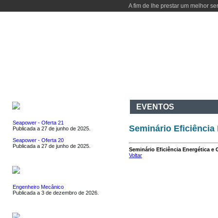
A fim de lhe prestar um melhor se
INÍCIO
DEPARTAMENTO
CURSOS
ATIVIDADES
I & D
CO
EMPREGOS
EVENTOS
Seapower - Oferta 21
Seminário Eficiência
Publicada a 27 de junho de 2025.
Seapower - Oferta 20
Publicada a 27 de junho de 2025.
Seminário Eficiência Energética e 
Voltar
ESTÁGIOS
Engenheiro Mecânico
Publicada a 3 de dezembro de 2026.
EVENTOS