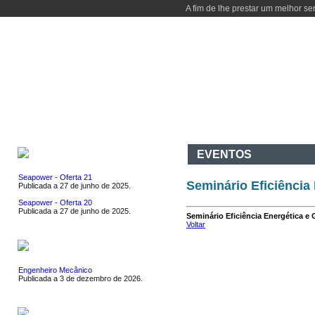
A fim de lhe prestar um melhor se
INÍCIO
DEPARTAMENTO
CURSOS
ATIVIDADES
I & D
CO
EMPREGOS
EVENTOS
Seapower - Oferta 21
Seminário Eficiência
Publicada a 27 de junho de 2025.
Seapower - Oferta 20
Publicada a 27 de junho de 2025.
Seminário Eficiência Energética e 
Voltar
ESTÁGIOS
Engenheiro Mecânico
Publicada a 3 de dezembro de 2026.
EVENTOS