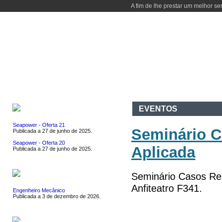
A fim de lhe prestar um melhor se
INÍCIO
DEPARTAMENTO
CURSOS
ATIVIDADES
I & D
CO
EMPREGOS
EVENTOS
Seapower - Oferta 21
Seminário C
Publicada a 27 de junho de 2025.
Seapower - Oferta 20
Aplicada
Publicada a 27 de junho de 2025.
ESTÁGIOS
Seminário Casos Rea
Anfiteatro F341.
Engenheiro Mecânico
Publicada a 3 de dezembro de 2026.
EVENTOS