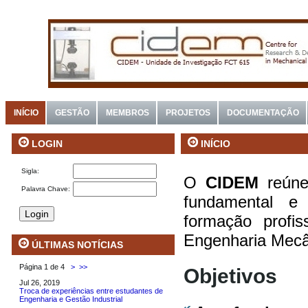
INÍCIO
GESTÃO
MEMBROS
PROJETOS
DOCUMENTAÇÃO
INÍCIO
LOGIN
Sigla:
O
CIDEM
reúne
Palavra Chave:
fundamental e 
formação profi
Engenharia Mecâ
ÚLTIMAS NOTÍCIAS
Página 1 de 4
>
>>
Objetivos
Jul 26, 2019
Troca de experiências entre estudantes de
Engenharia e Gestão Industrial
.