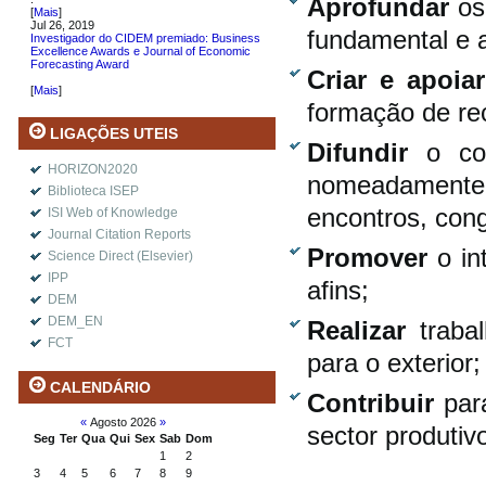
Aprofundar
os
[
Mais
]
Jul 26, 2019
fundamental e a
Investigador do CIDEM premiado: Business
Excellence Awards e Journal of Economic
Forecasting Award
Criar e apoia
.
[
Mais
]
formação de re
LIGAÇÕES UTEIS
Difundir
o co
HORIZON2020
nomeadamente a
Biblioteca ISEP
encontros, cong
ISI Web of Knowledge
Journal Citation Reports
Promover
o in
Science Direct (Elsevier)
IPP
afins;
DEM
DEM_EN
Realizar
traba
FCT
para o exterior;
CALENDÁRIO
Contribuir
par
«
Agosto 2026
»
sector produtiv
Seg
Ter
Qua
Qui
Sex
Sab
Dom
1
2
3
4
5
6
7
8
9