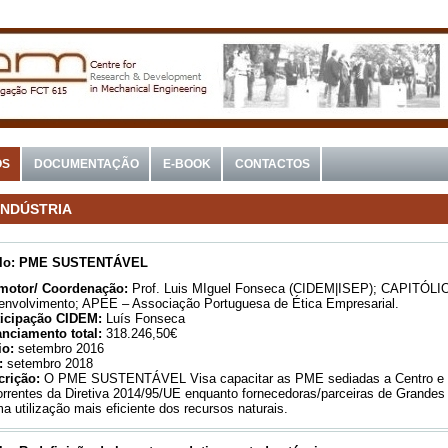
OS
DOCUMENTAÇÃO
E-BOOK
CONTACTOS
INDÚSTRIA
ulo:
PME SUSTENTÁVEL
motor/ Coordenação:
Prof. Luis MIguel Fonseca (CIDEM|ISEP); CAPITÓLIO
envolvimento; APEE – Associação Portuguesa de Ética Empresarial.
ticipação CIDEM:
Luís Fonseca
anciamento total:
318.246,50€
io:
setembro 2016
:
setembro 2018
crição:
O PME SUSTENTÁVEL Visa capacitar as PME sediadas a Centro e No
rrentes da Diretiva 2014/95/UE enquanto fornecedoras/parceiras de Grande
a utilização mais eficiente dos recursos naturais.