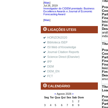
Tít
[
Mais
]
Jul 26, 2019
Pro
Investigador do CIDEM premiado: Business
Coo
Excellence Awards e Journal of Economic
Par
Forecasting Award
.
Fin
[
Mais
]
Inic
Fim
Des
LIGAÇÕES UTEIS
anál
indú
HORIZON2020
Biblioteca ISEP
Tít
ISI Web of Knowledge
Pro
Journal Citation Reports
Coo
Science Direct (Elsevier)
Par
Fin
IPP
Fin
DEM
Inic
DEM_EN
Fim
Des
FCT
envo
CALENDÁRIO
Tít
Loa
«
Agosto 2026
»
Pro
Seg
Ter
Qua
Qui
Sex
Sab
Dom
Coo
1
2
Par
3
4
5
6
7
8
9
Fin