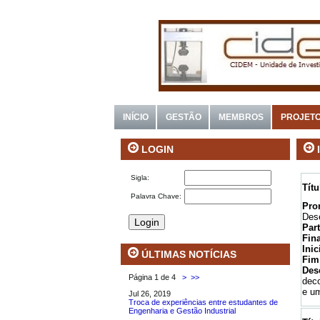
INÍCIO
GESTÃO
MEMBROS
PROJET
LOGIN
Sigla:
Tít
Palavra Chave:
Pro
Des
Par
Fin
Inic
ÚLTIMAS NOTÍCIAS
Fim
Des
Página 1 de 4
>
>>
deco
e um
Jul 26, 2019
Troca de experiências entre estudantes de
Engenharia e Gestão Industrial
.