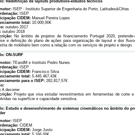
ulo: Redefinição de layouts produtivos-estudos técnicos
motor:
ISEP - Instituto Superior de Engenharia do Porto; Latitudes&Cifras
rdenação:
ISEP
ticipação CIDEM:
Manuel Pereira Lopes
anciamento total:
10.000,00€
io:
outubro 2017
:
outubro 2018
crição:
No âmbito de projetos de financiamento Portugal 2020, pretende-
ise e definição do plano de ações para organização de layout e dos fluxo
stria de mobiliário bem como a relação com os serviços de projeto e design.
ulo: ON-SURF
motor:
TEandM e Instituto Pedro Nunes
rdenação:
ISEP
ticipação CIDEM:
Francisco Silva
anciamento total:
5.445.467,43€
anciamento para o ISEP:
282,817,57€
io:
:
A decorrer
crição:
Projeto que visa estudar revestimentos em ferramentas de corte 
lvidas na superfície e capacidade sensitiva.
ulo: Estudo e desenvolvimento de sistemas cinemáticos no âmbito do p
der
motor:
ISEP
rdenação:
CIDEM
ticipação CIDEM:
Jorge Justo
anciamento total:
5.166,00€